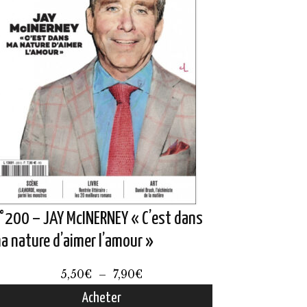
°200 – JAY McINERNEY « C’est dans
a nature d’aimer l’amour »
Plage
5,50
€
–
7,90
€
de
Acheter