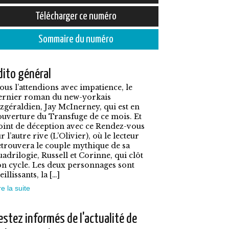
prix :
e
Télécharger ce numéro
5,50€
roduit
à
Sommaire du numéro
7,90€
lusieurs
dito général
ariations.
ous l’attendions avec impatience, le
es
ernier roman du new-yorkais
ptions
itzgéraldien, Jay McInerney, qui est en
ouverture du Transfuge de ce mois. Et
euvent
oint de déception avec ce Rendez-vous
tre
r l’autre rive (L’Olivier), où le lecteur
etrouvera le couple mythique de sa
hoisies
uadrilogie, Russell et Corinne, qui clôt
on cycle. Les deux personnages sont
ur
eillissants, la […]
a
re la suite
age
u
estez informés de l'actualité de
roduit