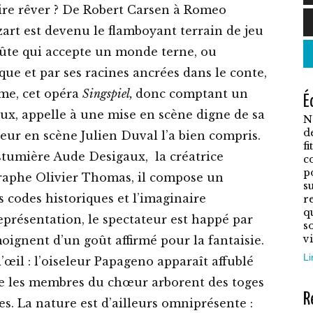
ire rêver ? De Robert Carsen à Romeo
C
zart est devenu le flamboyant terrain de jeu
p
 Flûte qui accepte un monde terne, ou
a
ue et par ses racines ancrées dans le conte,
p
me, cet opéra
Singspiel,
donc comptant un
É
v
ux, appelle à une mise en scène digne de sa
N
L
d
eur en scène Julien Duval l’a bien compris.
o
f
ostumière Aude Desigaux, la créatrice
c
p
p
raphe Olivier Thomas, il compose un
ê
su
s codes historiques et l’imaginaire
r
c
q
présentation, le spectateur est happé par
s
s
vi
ignent d’un goût affirmé pour la fantaisie.
l
Li
’œil : l’oiseleur Papageno apparaît affublé
p
ue les membres du chœur arborent des toges
d
R
es. La nature est d’ailleurs omniprésente :
p