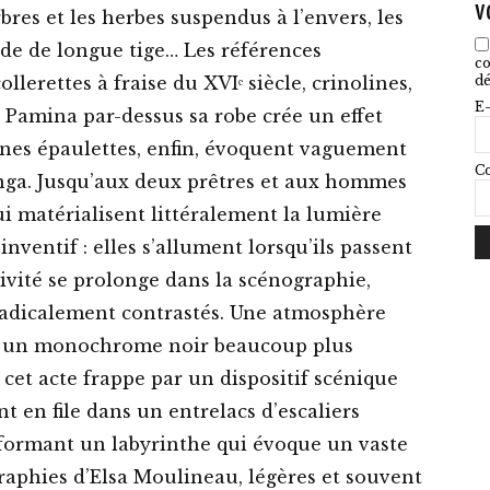
v
rbres et les herbes suspendus à l’envers, les
ide de longue tige… Les références
co
dé
ollerettes à fraise du XVIᵉ siècle, crinolines,
E-
r Pamina par-dessus sa robe crée un effet
ines épaulettes, enfin, évoquent vaguement
Co
nga. Jusqu’aux deux prêtres et aux hommes
ui matérialisent littéralement la lumière
nventif : elles s’allument lorsqu’ils passent
ivité se prolonge dans la scénographie,
radicalement contrastés. Une atmosphère
 et un monochrome noir beaucoup plus
 cet acte frappe par un dispositif scénique
t en file dans un entrelacs d’escaliers
, formant un labyrinthe qui évoque un vaste
aphies d’Elsa Moulineau, légères et souvent