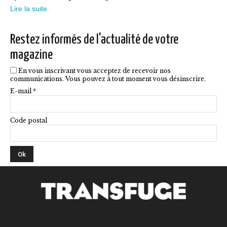
choisies
Lire la suite
sur
la
Restez informés de l'actualité de votre
page
magazine
du
En vous inscrivant vous acceptez de recevoir nos
produit
communications. Vous pouvez à tout moment vous désinscrire.
E-mail *
Code postal