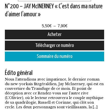
N°200 – JAY McINERNEY « C’est dans ma nature
d’aimer l’amour »
Plage
5,50
€
–
7,90
€
de
Acheter
prix :
Ce
Télécharger ce numéro
5,50€
produit
à
Sommaire du numéro
a
7,90€
plusieurs
Édito général
variations.
Nous l’attendions avec impatience, le dernier roman
Les
du new-yorkais fitzgéraldien, Jay McInerney, qui est en
options
couverture du Transfuge de ce mois. Et point de
déception avec ce Rendez-vous sur l’autre rive
peuvent
(L’Olivier), où le lecteur retrouvera le couple mythique
être
de sa quadrilogie, Russell et Corinne, qui clôt son
cycle. Les deux personnages sont vieillissants, la […]