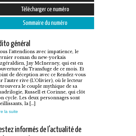
prix :
e
Télécharger ce numéro
5,50€
roduit
à
Sommaire du numéro
7,90€
lusieurs
dito général
ariations.
ous l’attendions avec impatience, le
es
ernier roman du new-yorkais
ptions
itzgéraldien, Jay McInerney, qui est en
ouverture du Transfuge de ce mois. Et
euvent
oint de déception avec ce Rendez-vous
tre
r l’autre rive (L’Olivier), où le lecteur
etrouvera le couple mythique de sa
hoisies
uadrilogie, Russell et Corinne, qui clôt
on cycle. Les deux personnages sont
ur
eillissants, la […]
a
re la suite
age
u
estez informés de l'actualité de
roduit