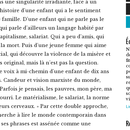
ans une singularité irradiante, face à un
C
’histoire d’une enfant qui a le sentiment
p
 famille. D’une enfant qui ne parle pas le
a
qui parle d’ailleurs un langage habité par
p
apitalisme, salariat. Qui a peu d’amis, qui
É
v
 la mort. Puis d’une jeune femme qui aime
N
L
cial, qui découvre la violence de la misère et
d
o
f
s original, mais là n’est pas la question.
c
p
e voix à mi-chemin d’une enfant de dix ans
p
ê
su
s. Candeur et vision marxiste du monde,
r
c
q
« Parfois je pensais, les pauvres, mon père, ma
s
s
urri. Le matérialisme, le salariat, la norme
vi
l
leurs cerveaux. » Par cette double approche,
Li
p
cherche à lire le monde contemporain dans
d
R
e ses phrases est assénée comme une
p