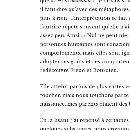
que «
c’est recommandé ».
Je ne sais si
il faut dire qu’avec des métaphores
plus à rien : l’interprétation se fai
l’autrice répète souvent qu’elle n’a
assez peu. Ainsi : « Nul ne peut nier 
personnes humaines sont consciente
comportements, mais elles sont ign
adopter ces goûts et ces comportem
redécouvre Freud et Bourdieu.
Elle atteint parfois de plus vastes 
toucher, mais nous touchons parce 
naissance, mes parents étaient des 
En la lisant, j’ai repensé à certaine
quelques substances, nous croyions 