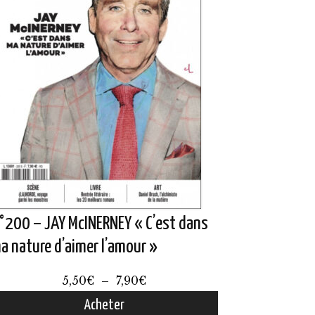
°200 – JAY McINERNEY « C’est dans
a nature d’aimer l’amour »
Plage
5,50
€
–
7,90
€
de
Acheter