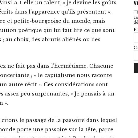
v
nsi-a-t-elle un talent, « je devine les goûts
écrits dans l’apparence qu’ils présentent ».
co
ire et petite-bourgeoise du monde, mais
dé
uition poétique qui lui fait lire ce que sont
E-
 ; au choix, des abrutis aliénés ou des
Co
uez ne fait pas dans l’hermétisme. Chacune
concertante ; « le capitalisme nous raconte
 un autre récit ». Ces considérations sont
s assez peu surprenantes, « Je pensais à un
n ».
itons le passage de la passoire dans lequel
onde porte une passoire sur la tête, parce