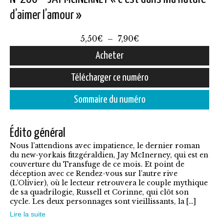
d’aimer l’amour »
Plage
5,50
€
–
7,90
€
de
Acheter
prix :
Ce
Télécharger ce numéro
5,50€
produit
à
Sommaire du numéro
a
7,90€
plusieurs
Édito général
variations.
Nous l’attendions avec impatience, le dernier roman
Les
du new-yorkais fitzgéraldien, Jay McInerney, qui est en
options
couverture du Transfuge de ce mois. Et point de
déception avec ce Rendez-vous sur l’autre rive
peuvent
(L’Olivier), où le lecteur retrouvera le couple mythique
être
de sa quadrilogie, Russell et Corinne, qui clôt son
cycle. Les deux personnages sont vieillissants, la […]
choisies
Lire la suite