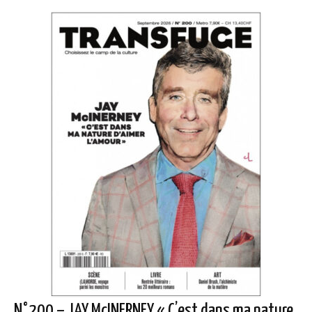
N°200 – JAY McINERNEY « C’est dans ma nature