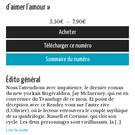
d’aimer l’amour »
Plage
5,50
€
–
7,90
€
de
Acheter
prix :
Ce
Télécharger ce numéro
5,50€
produit
à
Sommaire du numéro
a
7,90€
plusieurs
Édito général
variations.
Nous l’attendions avec impatience, le dernier roman
Les
du new-yorkais fitzgéraldien, Jay McInerney, qui est en
options
couverture du Transfuge de ce mois. Et point de
déception avec ce Rendez-vous sur l’autre rive
peuvent
(L’Olivier), où le lecteur retrouvera le couple mythique
être
de sa quadrilogie, Russell et Corinne, qui clôt son
cycle. Les deux personnages sont vieillissants, la […]
choisies
Lire la suite
sur