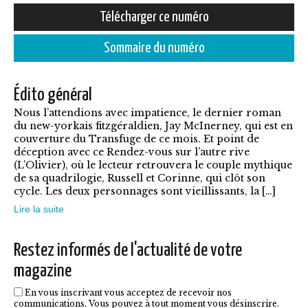
prix :
Ce
Télécharger ce numéro
5,50€
produit
à
Sommaire du numéro
a
7,90€
plusieurs
Édito général
variations.
Nous l’attendions avec impatience, le dernier roman
Les
du new-yorkais fitzgéraldien, Jay McInerney, qui est en
options
couverture du Transfuge de ce mois. Et point de
déception avec ce Rendez-vous sur l’autre rive
peuvent
(L’Olivier), où le lecteur retrouvera le couple mythique
être
de sa quadrilogie, Russell et Corinne, qui clôt son
cycle. Les deux personnages sont vieillissants, la […]
choisies
Lire la suite
sur
la
Restez informés de l'actualité de votre
page
magazine
du
En vous inscrivant vous acceptez de recevoir nos
produit
communications. Vous pouvez à tout moment vous désinscrire.