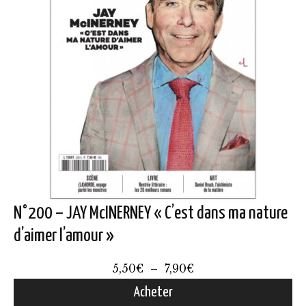
N°200 – JAY McINERNEY « C’est dans ma nature
d’aimer l’amour »
Plage
5,50
€
–
7,90
€
de
Acheter