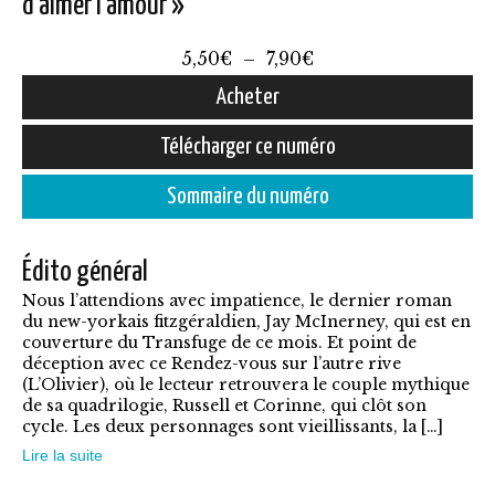
d’aimer l’amour »
Plage
5,50
€
–
7,90
€
de
Acheter
prix :
Ce
Télécharger ce numéro
5,50€
produit
à
Sommaire du numéro
a
7,90€
plusieurs
Édito général
variations.
Nous l’attendions avec impatience, le dernier roman
Les
du new-yorkais fitzgéraldien, Jay McInerney, qui est en
options
couverture du Transfuge de ce mois. Et point de
déception avec ce Rendez-vous sur l’autre rive
peuvent
(L’Olivier), où le lecteur retrouvera le couple mythique
être
de sa quadrilogie, Russell et Corinne, qui clôt son
cycle. Les deux personnages sont vieillissants, la […]
choisies
Lire la suite
sur