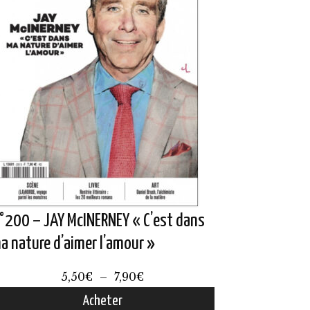
°200 – JAY McINERNEY « C’est dans
a nature d’aimer l’amour »
Plage
5,50
€
–
7,90
€
de
Acheter