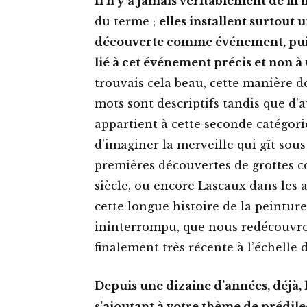
Il n’y a jamais véritablement de fil
du terme ;
elles installent surtout u
découverte comme événement, pui
lié à cet événement précis et non à u
trouvais cela beau, cette manière do
mots sont descriptifs tandis que d
appartient à cette seconde catégorie
d’imaginer la merveille qui gît sous
premières découvertes de grottes c
siècle, ou encore Lascaux dans les
cette longue histoire de la peintur
ininterrompu, que nous redécouvron
finalement très récente à l’échelle 
Depuis une dizaine d’années, déjà, l
s’ajoutant à votre thème de prédilec