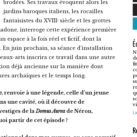
brodées. Ses travaux évoquent alors les
C
jardins baroques italiens, les rocailles
p
fantaisistes du XVIIIᵉ siècle et les grottes
a
de madone, interroge cette expérience première
p
 espace à la fois réel et fictif, dont la
É
v
 En juin prochain, sa séance d’installation
N
L
eaux-arts inscrira ce travail dans une autre
d
o
f
xion déjà ancienne sur la manière dont
c
p
ures archaïques et le temps long.
p
ê
su
r
c
o
, renvoie à une légende, celle d’un jeune
q
s
s
s une cavité, où il découvre de
vi
l
vestiges de la
Domus Aurea
de Néron,
Li
p
oi partir de cet épisode ?
d
R
p