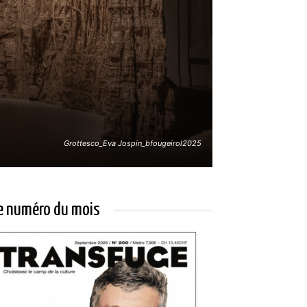
Grottesco_Eva Jospin_bfougeirol2025
e numéro du mois