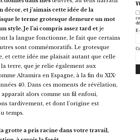
 fictionnel dans mes
œuvres, au sens narratif
v
n décor, et j’aimais cette idée de la
co
sque le terme grotesque demeure un mot
dé
n style. Je l’ai compris assez tard et
je
E-
nt la langue fonctionne, le fait que certains
’autres sont commémoratifs. Le grotesque
Co
, et cette idée me plaisait autant que celle
 la terre, que je relie également aux
omme Altamira en Espagne, à la fin du XIXᵉ
 années 40. Dans ces moments de révélation,
e apparaît alors comme un fil enfoui,
s tardivement, et dont l’origine est
du temps.
a grotte a pris racine dans votre travail,
tion, à savoir la forêt…