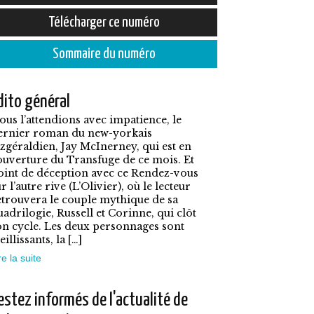
prix :
e
Télécharger ce numéro
5,50€
roduit
à
Sommaire du numéro
7,90€
lusieurs
dito général
ariations.
ous l’attendions avec impatience, le
es
ernier roman du new-yorkais
ptions
itzgéraldien, Jay McInerney, qui est en
ouverture du Transfuge de ce mois. Et
euvent
oint de déception avec ce Rendez-vous
tre
r l’autre rive (L’Olivier), où le lecteur
etrouvera le couple mythique de sa
hoisies
uadrilogie, Russell et Corinne, qui clôt
on cycle. Les deux personnages sont
ur
eillissants, la […]
a
re la suite
age
u
estez informés de l'actualité de
roduit