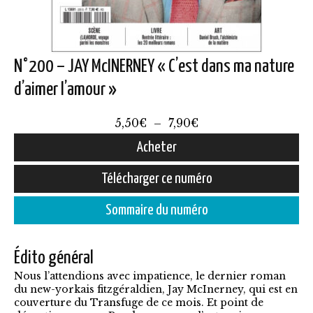
N°200 – JAY McINERNEY « C’est dans ma nature
d’aimer l’amour »
Plage
5,50
€
–
7,90
€
de
Acheter
prix :
Ce
Télécharger ce numéro
5,50€
produit
à
Sommaire du numéro
a
7,90€
plusieurs
Édito général
variations.
Nous l’attendions avec impatience, le dernier roman
Les
du new-yorkais fitzgéraldien, Jay McInerney, qui est en
options
couverture du Transfuge de ce mois. Et point de