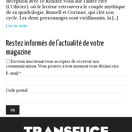
déception avec ce Rendez-vous sur l’autre rive
peuvent
(L’Olivier), où le lecteur retrouvera le couple mythique
être
de sa quadrilogie, Russell et Corinne, qui clôt son
cycle. Les deux personnages sont vieillissants, la […]
choisies
Lire la suite
sur
la
Restez informés de l'actualité de votre
page
magazine
du
En vous inscrivant vous acceptez de recevoir nos
produit
communications. Vous pouvez à tout moment vous désinscrire.
E-mail *
Code postal