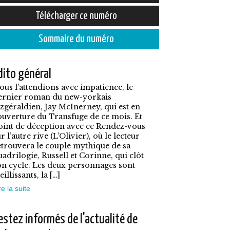
prix :
e
Télécharger ce numéro
5,50€
roduit
à
Sommaire du numéro
7,90€
lusieurs
dito général
ariations.
ous l’attendions avec impatience, le
es
ernier roman du new-yorkais
ptions
itzgéraldien, Jay McInerney, qui est en
ouverture du Transfuge de ce mois. Et
euvent
oint de déception avec ce Rendez-vous
tre
r l’autre rive (L’Olivier), où le lecteur
etrouvera le couple mythique de sa
hoisies
uadrilogie, Russell et Corinne, qui clôt
on cycle. Les deux personnages sont
ur
eillissants, la […]
a
re la suite
age
u
estez informés de l'actualité de
roduit