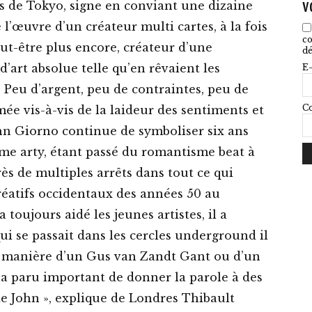
v
s de Tokyo, signe en conviant une dizaine
 l’œuvre d’un créateur multi cartes, à la fois
co
eut-être plus encore, créateur d’une
dé
d’art absolue telle qu’en rêvaient les
E-
s. Peu d’argent, peu de contraintes, peu de
Co
ée vis-à-vis de la laideur des sentiments et
ohn Giorno continue de symboliser six ans
sme arty, étant passé du romantisme beat à
ès de multiples arrêts dans tout ce qui
éatifs occidentaux des années 50 au
toujours aidé les jeunes artistes, il a
ui se passait dans les cercles underground il
 la manière d’un Gus van Zandt Gant ou d’un
s a paru important de donner la parole à des
 de John », explique de Londres Thibault