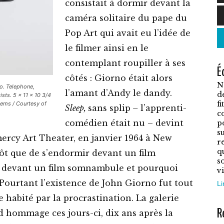
consistait à dormir devant la
C
caméra solitaire du pape du
p
Pop Art qui avait eu l’idée de
a
le filmer ainsi en le
p
contemplant roupiller à ses
É
v
côtés : Giorno était alors
N
L
o. Telephone,
l’amant d’Andy le dandy.
d
ts. 5 x 11 x 10 3/4
o
f
tems / Courtesy of
Sleep,
sans splip
–
l’apprenti-
c
p
comédien était nu – devint
p
ê
su
ercy Art Theater, en janvier 1964 à New
r
c
q
utôt que de s’endormir devant un film
s
s
 devant un film somnambule et pourquoi
vi
l
. Pourtant l’existence de John Giorno fut tout
Li
p
e habité par la procrastination. La galerie
d
R
d hommage ces jours-ci, dix ans après la
p