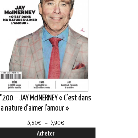
°200 – JAY McINERNEY « C’est dans
a nature d’aimer l’amour »
Plage
5,50
€
–
7,90
€
de
Acheter