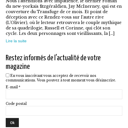
Nous l’attendions avec impatience, le dernier roman
Les
du new-yorkais fitzgéraldien, Jay McInerney, qui est en
options
couverture du Transfuge de ce mois. Et point de
déception avec ce Rendez-vous sur l’autre rive
peuvent
(L’Olivier), où le lecteur retrouvera le couple mythique
être
de sa quadrilogie, Russell et Corinne, qui clôt son
cycle. Les deux personnages sont vieillissants, la […]
choisies
Lire la suite
sur
la
Restez informés de l'actualité de votre
page
magazine
du
En vous inscrivant vous acceptez de recevoir nos
produit
communications. Vous pouvez à tout moment vous désinscrire.
E-mail *
Code postal