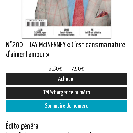
N°200 – JAY McINERNEY « C’est dans ma nature
d’aimer l’amour »
Plage
5,50
€
–
7,90
€
de
Acheter
prix :
Ce
Télécharger ce numéro
5,50€
produit
à
Sommaire du numéro
a
7,90€
plusieurs
Édito général
variations.