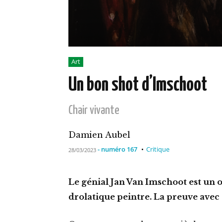
Art
Un bon shot d’Imschoot
Chair vivante
Damien Aubel
- numéro 167
Critique
28/03/2023
Le génial Jan Van Imschoot est un oi
drolatique peintre. La preuve ave