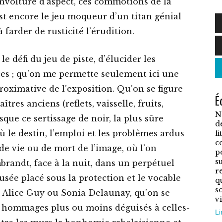
sinvolture d’aspect, ces commotions de la
est encore le jeu moqueur d’un titan génial
farder de rusticité l’érudition.
C
p
le défi du jeu de piste, d’élucider les
a
nces ; qu’on me permette seulement ici une
p
oximative de l’exposition. Qu’on se figure
É
v
res anciens (reflets, vaisselle, fruits,
N
L
sque ce sertissage de noir, la plus sûre
d
o
le destin, l’emploi et les problèmes ardus
f
c
p
de vie ou de mort de l’image, où l’on
p
ê
su
randt, face à la nuit, dans un perpétuel
r
c
sée placé sous la protection et le vocable
q
s
s
le Alice Guy ou Sonia Delaunay, qu’on se
vi
l
 hommages plus ou moins déguisés à celles-
Li
p