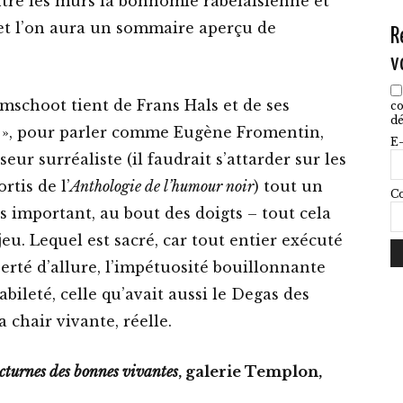
ntre les murs la bonhomie rabelaisienne et
d
 et l’on aura un sommaire aperçu de
R
p
v
Imschoot tient de Frans Hals et de ses
co
dé
n », pour parler comme Eugène Fromentin,
E-
ur surréaliste (il faudrait s’attarder sur les
rtis de l’
Anthologie de l’humour noir
) tout un
Co
us important, au bout des doigts – tout cela
eu. Lequel est sacré, car tout entier exécuté
berté d’allure, l’impétuosité bouillonnante
ileté, celle qu’avait aussi le Degas des
 chair vivante, réelle.
cturnes des bonnes vivantes
, galerie Templon,