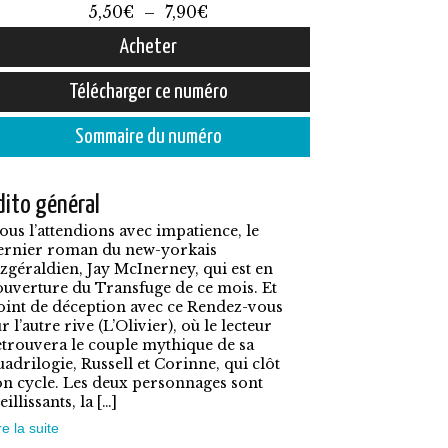
Plage
5,50
€
–
7,90
€
de
Acheter
prix :
e
Télécharger ce numéro
5,50€
roduit
à
Sommaire du numéro
7,90€
lusieurs
dito général
ariations.
ous l’attendions avec impatience, le
es
ernier roman du new-yorkais
ptions
itzgéraldien, Jay McInerney, qui est en
ouverture du Transfuge de ce mois. Et
euvent
oint de déception avec ce Rendez-vous
tre
r l’autre rive (L’Olivier), où le lecteur
etrouvera le couple mythique de sa
hoisies
uadrilogie, Russell et Corinne, qui clôt
on cycle. Les deux personnages sont
ur
eillissants, la […]
a
re la suite
age