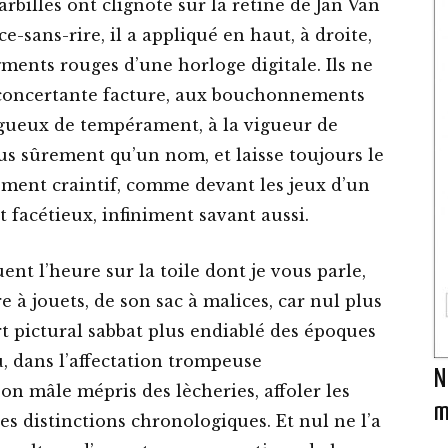
rbilles ont clignoté sur la rétine de Jan Van
-sans-rire, il a appliqué en haut, à droite,
gments rouges d’une horloge digitale. Ils ne
 déconcertante facture, aux bouchonnements
gueux de tempérament, à la vigueur de
us sûrement qu’un nom, et laisse toujours le
ement craintif, comme devant les jeux d’un
t facétieux, infiniment savant aussi.
nt l’heure sur la toile dont je vous parle,
re à jouets, de son sac à malices, car nul plus
rt pictural sabbat plus endiablé des époques
u, dans l’affectation trompeuse
N
on mâle mépris des lècheries, affoler les
m
 ses distinctions chronologiques. Et nul ne l’a