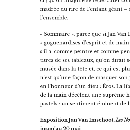
ci ; qu’on imagine se répercuter co
madrée du rire de l’enfant géant –
l’ensemble.
« Sommaire », parce que si Jan Van 
« goguenardises d’esprit et de mai
s’il a, comme peintre et comme pense
titres de ses tableaux, qu’on dirait so
musée dans la tête et, ce qui est pl
n’est qu’une façon de masquer son j
en l’honneur d’un dieu : Éros. La li
de la main décèlent une suprême hab
pastels : un sentiment éminent de la
Exposition Jan Van Imschoot,
Les No
jusqu’au 20 mai