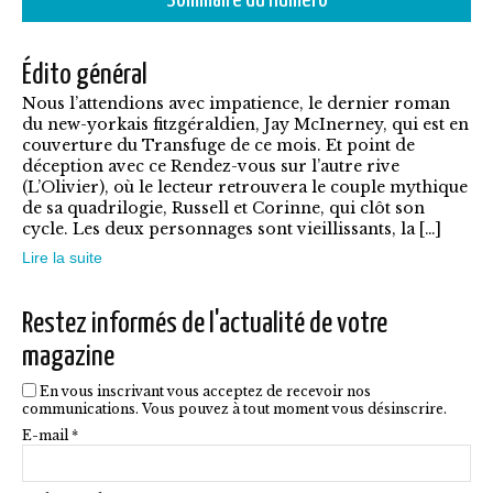
a
7,90€
plusieurs
Édito général
variations.
Nous l’attendions avec impatience, le dernier roman
Les
du new-yorkais fitzgéraldien, Jay McInerney, qui est en
options
couverture du Transfuge de ce mois. Et point de
déception avec ce Rendez-vous sur l’autre rive
peuvent
(L’Olivier), où le lecteur retrouvera le couple mythique
être
de sa quadrilogie, Russell et Corinne, qui clôt son
cycle. Les deux personnages sont vieillissants, la […]
choisies
Lire la suite
sur
la
Restez informés de l'actualité de votre
page
magazine
du
En vous inscrivant vous acceptez de recevoir nos
produit
communications. Vous pouvez à tout moment vous désinscrire.
E-mail *