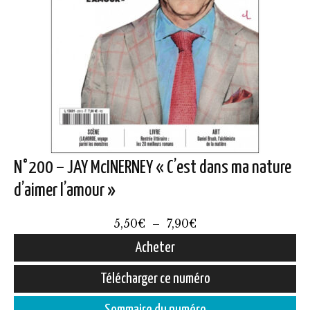
N°200 – JAY McINERNEY « C’est dans ma nature
d’aimer l’amour »
Plage
5,50
€
–
7,90
€
de
Acheter
prix :
Ce
Télécharger ce numéro
5,50€
produit
à
Sommaire du numéro