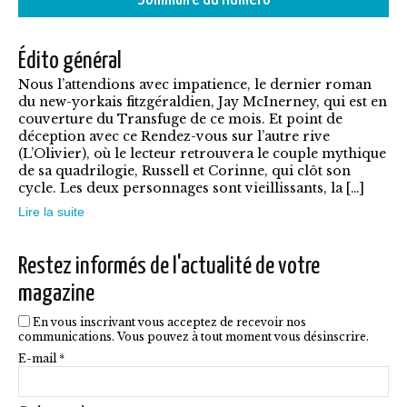
a
7,90€
plusieurs
Édito général
variations.
Nous l’attendions avec impatience, le dernier roman
Les
du new-yorkais fitzgéraldien, Jay McInerney, qui est en
options
couverture du Transfuge de ce mois. Et point de
déception avec ce Rendez-vous sur l’autre rive
peuvent
(L’Olivier), où le lecteur retrouvera le couple mythique
être
de sa quadrilogie, Russell et Corinne, qui clôt son
cycle. Les deux personnages sont vieillissants, la […]
choisies
Lire la suite
sur
la
Restez informés de l'actualité de votre
page
magazine
du
En vous inscrivant vous acceptez de recevoir nos
produit
communications. Vous pouvez à tout moment vous désinscrire.
E-mail *