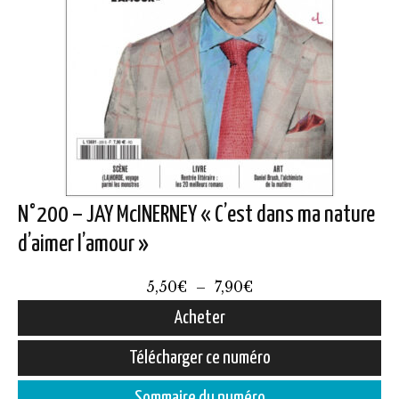
N°200 – JAY McINERNEY « C’est dans ma nature
d’aimer l’amour »
Plage
5,50
€
–
7,90
€
de
Acheter
prix :
Ce
Télécharger ce numéro
5,50€
produit
à
Sommaire du numéro