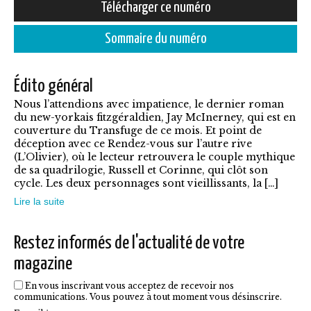
Ce
Télécharger ce numéro
5,50€
produit
à
Sommaire du numéro
a
7,90€
plusieurs
Édito général
variations.
Nous l’attendions avec impatience, le dernier roman
Les
du new-yorkais fitzgéraldien, Jay McInerney, qui est en
options
couverture du Transfuge de ce mois. Et point de
déception avec ce Rendez-vous sur l’autre rive
peuvent
(L’Olivier), où le lecteur retrouvera le couple mythique
être
de sa quadrilogie, Russell et Corinne, qui clôt son
cycle. Les deux personnages sont vieillissants, la […]
choisies
Lire la suite
sur
la
Restez informés de l'actualité de votre
page
magazine
du
En vous inscrivant vous acceptez de recevoir nos
produit
communications. Vous pouvez à tout moment vous désinscrire.