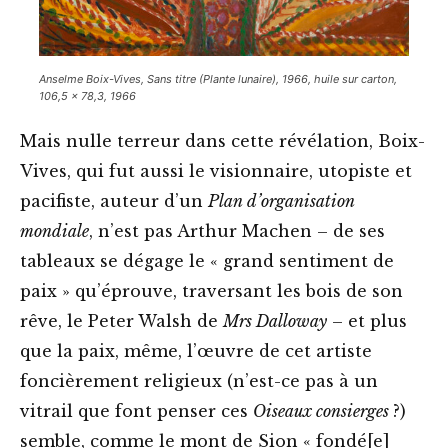
Anselme Boix-Vives, Sans titre (
Plante lunaire
), 1966, huile sur carton,
106,5 x 78,3, 1966
Mais nulle terreur dans cette révélation, Boix-
Vives, qui fut aussi le visionnaire, utopiste et
pacifiste, auteur d’un
Plan d’organisation
mondiale
, n’est pas Arthur Machen – de ses
tableaux se dégage le « grand sentiment de
paix » qu’éprouve, traversant les bois de son
rêve, le Peter Walsh de
Mrs Dalloway
– et plus
que la paix, même, l’œuvre de cet artiste
foncièrement religieux (n’est-ce pas à un
vitrail que font penser ces
Oiseaux consierges
?)
semble, comme le mont de Sion « fondé[e]