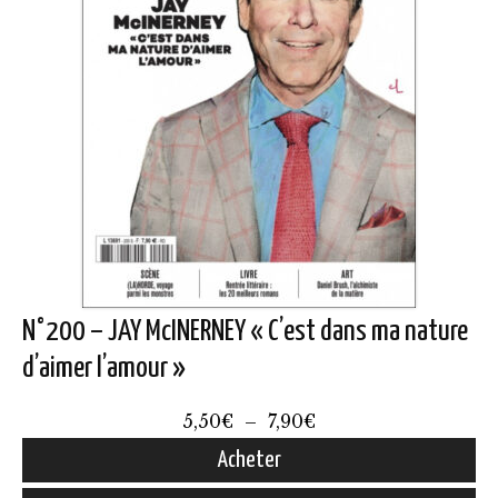
N°200 – JAY McINERNEY « C’est dans ma nature
d’aimer l’amour »
Plage
5,50
€
–
7,90
€
de
Acheter
prix :