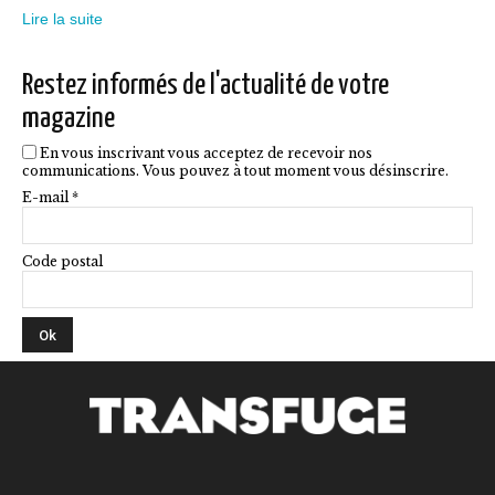
choisies
Lire la suite
sur
la
Restez informés de l'actualité de votre
page
magazine
du
En vous inscrivant vous acceptez de recevoir nos
produit
communications. Vous pouvez à tout moment vous désinscrire.
E-mail *
Code postal