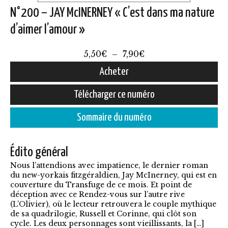
N°200 – JAY McINERNEY « C’est dans ma nature
d’aimer l’amour »
Plage
5,50
€
–
7,90
€
de
Acheter
prix :
Ce
Télécharger ce numéro
5,50€
produit
à
Sommaire du numéro
a
7,90€
plusieurs
Édito général
variations.
Nous l’attendions avec impatience, le dernier roman
Les
du new-yorkais fitzgéraldien, Jay McInerney, qui est en
options
couverture du Transfuge de ce mois. Et point de
déception avec ce Rendez-vous sur l’autre rive
peuvent
(L’Olivier), où le lecteur retrouvera le couple mythique
être
de sa quadrilogie, Russell et Corinne, qui clôt son
cycle. Les deux personnages sont vieillissants, la […]