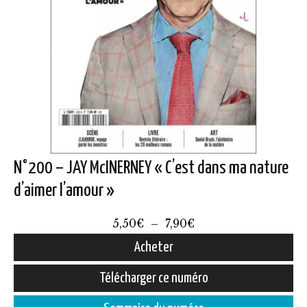
N°200 – JAY McINERNEY « C’est dans ma nature
d’aimer l’amour »
Plage
5,50
€
–
7,90
€
de
Acheter
prix :
Ce
Télécharger ce numéro
5,50€
produit
à