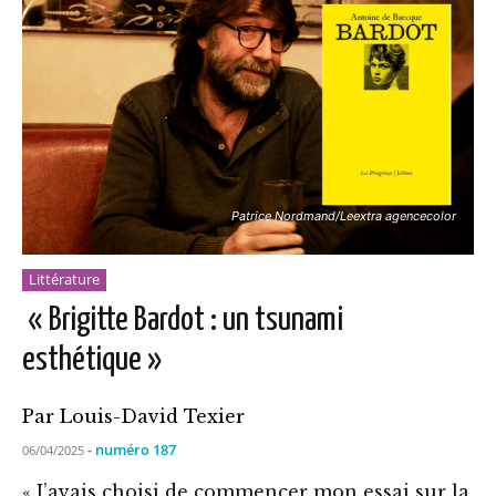
Patrice Nordmand/Leextra agencecolor
Littérature
« Brigitte Bardot : un tsunami
esthétique »
Par Louis-David Texier
- numéro 187
06/04/2025
« J’avais choisi de commencer mon essai sur la