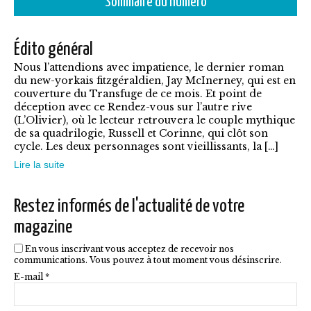
Sommaire du numéro
a
7,90€
plusieurs
Édito général
variations.
Nous l’attendions avec impatience, le dernier roman
Les
du new-yorkais fitzgéraldien, Jay McInerney, qui est en
options
couverture du Transfuge de ce mois. Et point de
déception avec ce Rendez-vous sur l’autre rive
peuvent
(L’Olivier), où le lecteur retrouvera le couple mythique
être
de sa quadrilogie, Russell et Corinne, qui clôt son
cycle. Les deux personnages sont vieillissants, la […]
choisies
Lire la suite
sur
la
Restez informés de l'actualité de votre
page
magazine
du
En vous inscrivant vous acceptez de recevoir nos
produit
communications. Vous pouvez à tout moment vous désinscrire.
E-mail *