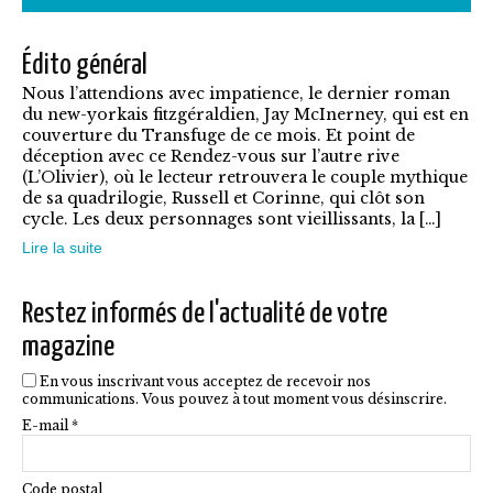
a
7,90€
plusieurs
Édito général
variations.
Nous l’attendions avec impatience, le dernier roman
Les
du new-yorkais fitzgéraldien, Jay McInerney, qui est en
options
couverture du Transfuge de ce mois. Et point de
déception avec ce Rendez-vous sur l’autre rive
peuvent
(L’Olivier), où le lecteur retrouvera le couple mythique
être
de sa quadrilogie, Russell et Corinne, qui clôt son
cycle. Les deux personnages sont vieillissants, la […]
choisies
Lire la suite
sur
la
Restez informés de l'actualité de votre
page
magazine
du
En vous inscrivant vous acceptez de recevoir nos
produit
communications. Vous pouvez à tout moment vous désinscrire.
E-mail *
Code postal