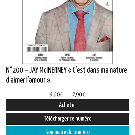
N°200 – JAY McINERNEY « C’est dans ma nature
d’aimer l’amour »
Plage
5,50
€
–
7,90
€
de
Acheter
prix :
Ce
Télécharger ce numéro
5,50€
produit
à
Sommaire du numéro