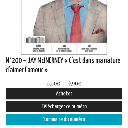
N°200 – JAY McINERNEY « C’est dans ma nature
d’aimer l’amour »
Plage
5,50
€
–
7,90
€
de
Acheter
prix :
Ce
Télécharger ce numéro
5,50€
produit
à
Sommaire du numéro
a
7,90€