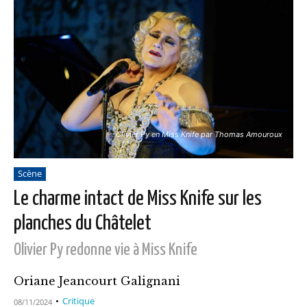
Olivier Py en Miss Knife par Thomas Amouroux
Scène
Le charme intact de Miss Knife sur les
planches du Châtelet
Olivier Py redonne vie à Miss Knife
Oriane Jeancourt Galignani
Critique
08/11/2024