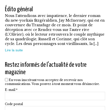
plusieurs
Édito général
variations.
Nous l’attendions avec impatience, le dernier roman
Les
du new-yorkais fitzgéraldien, Jay McInerney, qui est en
options
couverture du Transfuge de ce mois. Et point de
déception avec ce Rendez-vous sur l’autre rive
peuvent
(L’Olivier), où le lecteur retrouvera le couple mythique
être
de sa quadrilogie, Russell et Corinne, qui clôt son
cycle. Les deux personnages sont vieillissants, la […]
choisies
Lire la suite
sur
la
Restez informés de l'actualité de votre
page
magazine
du
En vous inscrivant vous acceptez de recevoir nos
produit
communications. Vous pouvez à tout moment vous désinscrire.
E-mail *
Code postal