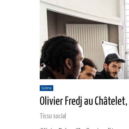
Scène
Olivier Fredj au Châtelet
Tissu social