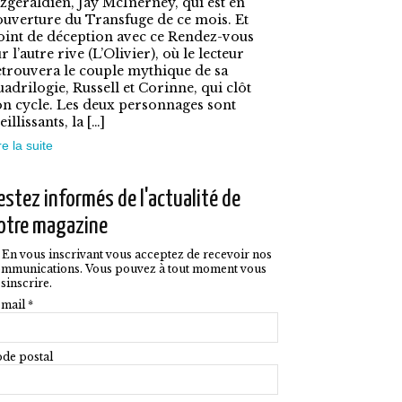
ptions
itzgéraldien, Jay McInerney, qui est en
ouverture du Transfuge de ce mois. Et
euvent
oint de déception avec ce Rendez-vous
tre
r l’autre rive (L’Olivier), où le lecteur
etrouvera le couple mythique de sa
hoisies
uadrilogie, Russell et Corinne, qui clôt
on cycle. Les deux personnages sont
ur
eillissants, la […]
a
re la suite
age
u
estez informés de l'actualité de
roduit
otre magazine
En vous inscrivant vous acceptez de recevoir nos
mmunications. Vous pouvez à tout moment vous
sinscrire.
mail *
de postal