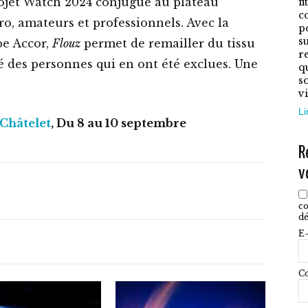
o
projet Watch 2024 conjugue au plateau
f
c
p
o, amateurs et professionnels. Avec la
p
ê
su
pe Accor,
Flouz
permet de remailler du tissu
r
c
té des personnes qui en ont été exclues. Une
q
s
s
vi
l
Li
Châtelet
, Du 8 au 10 septembre
p
d
R
p
v
co
dé
E-
Co