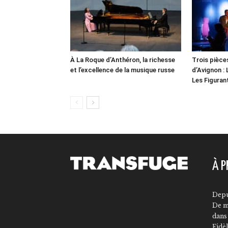
À La Roque d’Anthéron, la richesse
Trois pièces
et l’excellence de la musique russe
d’Avignon : 
Les Figuran
À P
Depu
De m
dans 
Fidèl