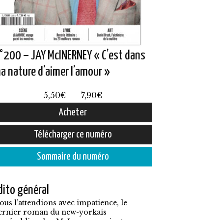
°200 – JAY McINERNEY « C’est dans
a nature d’aimer l’amour »
Plage
5,50
€
–
7,90
€
de
Acheter
prix :
e
Télécharger ce numéro
5,50€
roduit
à
Sommaire du numéro
7,90€
lusieurs
dito général
ariations.
ous l’attendions avec impatience, le
es
ernier roman du new-yorkais