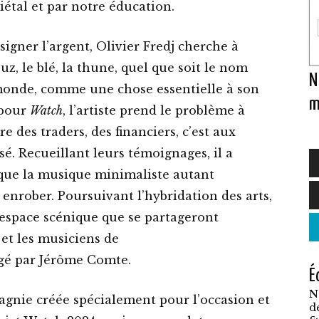
ciétal et par notre éducation.
igner l’argent, Olivier Fredj cherche à
z, le blé, la thune, quel que soit le nom
N
monde, comme une chose essentielle à son
m
 pour
Watch
, l’artiste prend le problème à
re des traders, des financiers, c’est aux
ssé. Recueillant leurs témoignages, il a
 que la musique minimaliste autant
C
 enrober. Poursuivant l’hybridation des arts,
p
n espace scénique que se partageront
a
et les musiciens de
p
igé par Jérôme Comte.
É
v
N
L
gnie créée spécialement pour l’occasion et
d