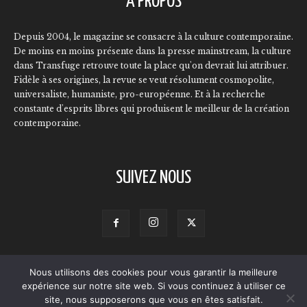
À PROPOS
Depuis 2004, le magazine se consacre à la culture contemporaine.
De moins en moins présente dans la presse mainstream, la culture
dans Transfuge retrouve toute la place qu'on devrait lui attribuer.
Fidèle à ses origines, la revue se veut résolument cosmopolite,
universaliste, humaniste, pro-européenne. Et à la recherche
constante d'esprits libres qui produisent le meilleur de la création
contemporaine.
SUIVEZ NOUS
Nous utilisons des cookies pour vous garantir la meilleure
Contact
Qui sommes-nous ?
L’équipe
Annonceurs
expérience sur notre site web. Si vous continuez à utiliser ce
Mentions légales
Politique de confidentialité
site, nous supposerons que vous en êtes satisfait.