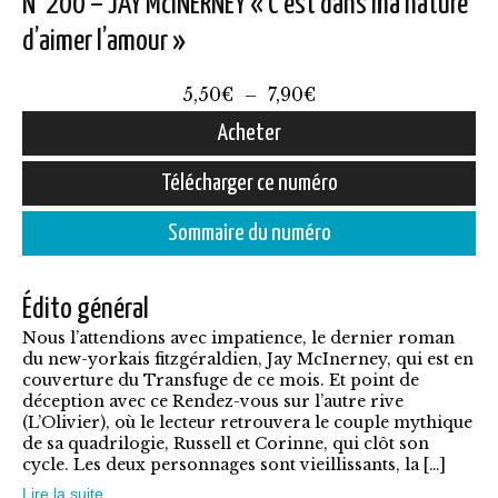
N°200 – JAY McINERNEY « C’est dans ma nature
d’aimer l’amour »
Plage
5,50
€
–
7,90
€
de
Acheter
prix :
Ce
Télécharger ce numéro
5,50€
produit
à
Sommaire du numéro
a
7,90€
plusieurs
Édito général
variations.
Nous l’attendions avec impatience, le dernier roman
Les
du new-yorkais fitzgéraldien, Jay McInerney, qui est en
options
couverture du Transfuge de ce mois. Et point de
déception avec ce Rendez-vous sur l’autre rive
peuvent
(L’Olivier), où le lecteur retrouvera le couple mythique
être
de sa quadrilogie, Russell et Corinne, qui clôt son
cycle. Les deux personnages sont vieillissants, la […]
choisies
Lire la suite