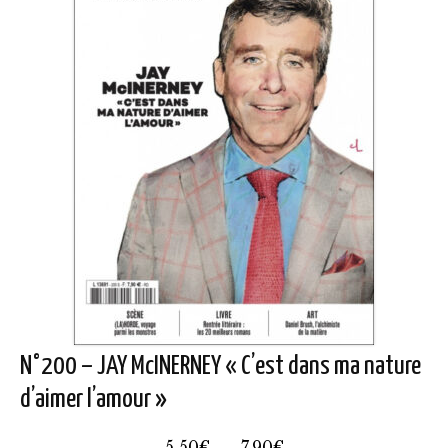
N°200 – JAY McINERNEY « C’est dans ma nature
d’aimer l’amour »
Plage
5,50
€
–
7,90
€