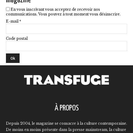
magazine
du
En vous inscrivant vous acceptez de recevoir nos
produit
communications. Vous pouvez à tout moment vous désinscrire.
E-mail *
Code postal
À PROPOS
Depuis 2004, le magazine se consacre à la culture contemporaine.
De moins en moins présente dans la presse mainstream, la culture