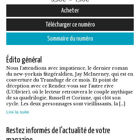
de
Acheter
prix :
Ce
Télécharger ce numéro
5,50€
produit
à
Sommaire du numéro
a
7,90€
plusieurs
Édito général
variations.
Nous l’attendions avec impatience, le dernier roman
Les
du new-yorkais fitzgéraldien, Jay McInerney, qui est en
options
couverture du Transfuge de ce mois. Et point de
déception avec ce Rendez-vous sur l’autre rive
peuvent
(L’Olivier), où le lecteur retrouvera le couple mythique
être
de sa quadrilogie, Russell et Corinne, qui clôt son
cycle. Les deux personnages sont vieillissants, la […]
choisies
Lire la suite
sur
la
Restez informés de l'actualité de votre
page