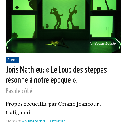
(c)Nicolas Boudier
Scène
Joris Mathieu: « Le Loup des steppes
résonne à notre époque ».
Pas de côté
Propos recueillis par Oriane Jeancourt
Galignani
- numéro 151
Entretien
01/10/2021