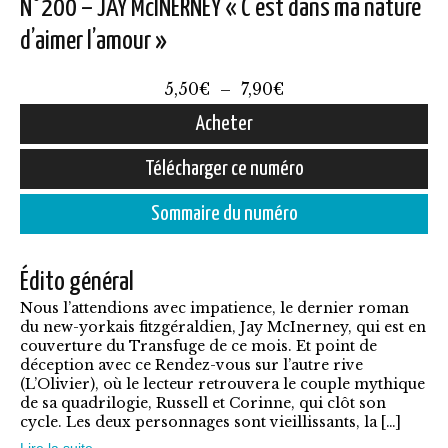
N°200 – JAY McINERNEY « C’est dans ma nature
d’aimer l’amour »
Plage
5,50
€
–
7,90
€
de
Acheter
prix :
Ce
Télécharger ce numéro
5,50€
produit
à
Sommaire du numéro
a
7,90€
plusieurs
Édito général
variations.
Nous l’attendions avec impatience, le dernier roman
Les
du new-yorkais fitzgéraldien, Jay McInerney, qui est en
options
couverture du Transfuge de ce mois. Et point de
déception avec ce Rendez-vous sur l’autre rive
peuvent
(L’Olivier), où le lecteur retrouvera le couple mythique
être
de sa quadrilogie, Russell et Corinne, qui clôt son
cycle. Les deux personnages sont vieillissants, la […]
choisies
Lire la suite