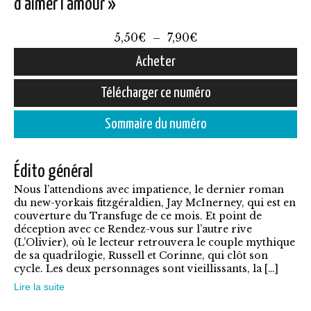
d’aimer l’amour »
Plage
5,50
€
–
7,90
€
de
Acheter
prix :
Ce
Télécharger ce numéro
5,50€
produit
à
Sommaire du numéro
a
7,90€
plusieurs
Édito général
variations.
Nous l’attendions avec impatience, le dernier roman
Les
du new-yorkais fitzgéraldien, Jay McInerney, qui est en
options
couverture du Transfuge de ce mois. Et point de
déception avec ce Rendez-vous sur l’autre rive
peuvent
(L’Olivier), où le lecteur retrouvera le couple mythique
être
de sa quadrilogie, Russell et Corinne, qui clôt son
cycle. Les deux personnages sont vieillissants, la […]
choisies
Lire la suite
sur