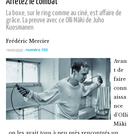
Arrêtez le combat
La boxe, sur le ring comme au ciné, est affaire de
grâce. La preuve avec ce Olli Mäki de Juho
Kuosmanen
Frédéric Mercier
- numéro 103
19/03/2020
Avan
t de
faire
conn
aissa
nce
d’Olli
Mäki
, on les avait tous à peu près rencontrés un