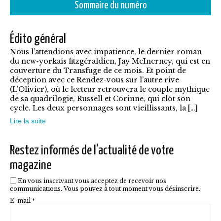
à
Sommaire du numéro
a
7,90€
plusieurs
Édito général
variations.
Nous l’attendions avec impatience, le dernier roman
Les
du new-yorkais fitzgéraldien, Jay McInerney, qui est en
options
couverture du Transfuge de ce mois. Et point de
déception avec ce Rendez-vous sur l’autre rive
peuvent
(L’Olivier), où le lecteur retrouvera le couple mythique
être
de sa quadrilogie, Russell et Corinne, qui clôt son
cycle. Les deux personnages sont vieillissants, la […]
choisies
Lire la suite
sur
la
Restez informés de l'actualité de votre
page
magazine
du
En vous inscrivant vous acceptez de recevoir nos
produit
communications. Vous pouvez à tout moment vous désinscrire.
E-mail *