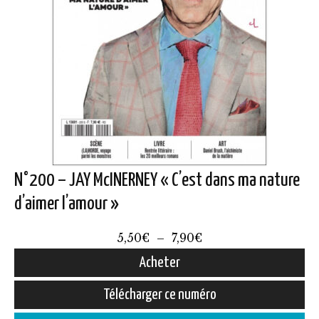
N°200 – JAY McINERNEY « C’est dans ma nature
d’aimer l’amour »
Plage
5,50
€
–
7,90
€
de
Acheter
prix :
Ce
Télécharger ce numéro
5,50€
produit