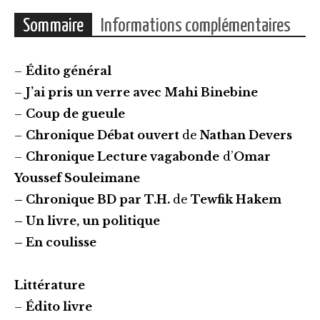
OLIVIER
Sommaire
Informations complémentaires
PY
"Il
–
Édito général
y
–
J’ai pris un verre avec
Mahi Binebine
a
–
Coup de gueule
du
–
Chronique Débat ouvert
de
Nathan Devers
Peer
–
Chronique Lecture vagabonde
d’
Omar
Gynt
Youssef Souleimane
en
– Chronique BD par T.H.
de
Tewfik Hakem
moi!"
– Un livre, un politique
– En coulisse
Littérature
–
Édito livre