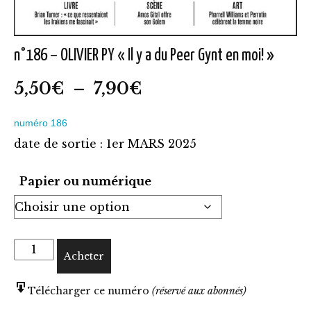
n°186 – OLIVIER PY « Il y a du Peer Gynt en moi! »
Plage
5,50
€
–
7,90
€
de
numéro 186
prix :
date de sortie : 1er MARS 2025
5,50€
à
Papier ou numérique
7,90€
quantité
Acheter
de
n°186
Télécharger ce numéro
(réservé aux abonnés)
-