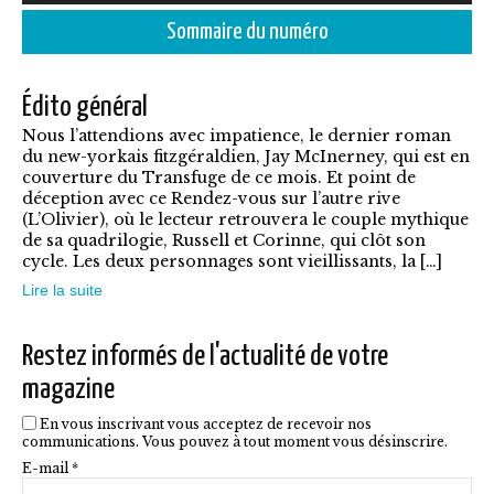
produit
à
Sommaire du numéro
a
7,90€
plusieurs
Édito général
variations.
Nous l’attendions avec impatience, le dernier roman
Les
du new-yorkais fitzgéraldien, Jay McInerney, qui est en
options
couverture du Transfuge de ce mois. Et point de
déception avec ce Rendez-vous sur l’autre rive
peuvent
(L’Olivier), où le lecteur retrouvera le couple mythique
être
de sa quadrilogie, Russell et Corinne, qui clôt son
cycle. Les deux personnages sont vieillissants, la […]
choisies
Lire la suite
sur
la
Restez informés de l'actualité de votre
page
magazine
du
En vous inscrivant vous acceptez de recevoir nos
produit
communications. Vous pouvez à tout moment vous désinscrire.
E-mail *