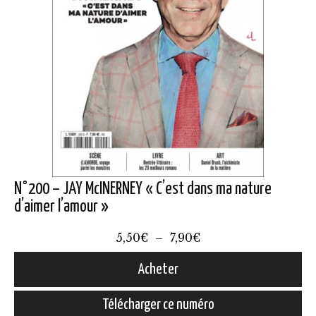
N°200 – JAY McINERNEY « C’est dans ma nature
d’aimer l’amour »
Plage
5,50
€
–
7,90
€
de
Acheter
prix :
Ce
5,50€
Télécharger ce numéro