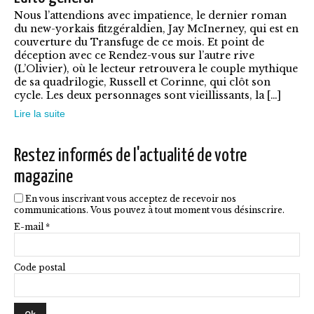
Nous l’attendions avec impatience, le dernier roman
Les
du new-yorkais fitzgéraldien, Jay McInerney, qui est en
options
couverture du Transfuge de ce mois. Et point de
déception avec ce Rendez-vous sur l’autre rive
peuvent
(L’Olivier), où le lecteur retrouvera le couple mythique
être
de sa quadrilogie, Russell et Corinne, qui clôt son
cycle. Les deux personnages sont vieillissants, la […]
choisies
Lire la suite
sur
la
Restez informés de l'actualité de votre
page
magazine
du
En vous inscrivant vous acceptez de recevoir nos
produit
communications. Vous pouvez à tout moment vous désinscrire.
E-mail *
Code postal