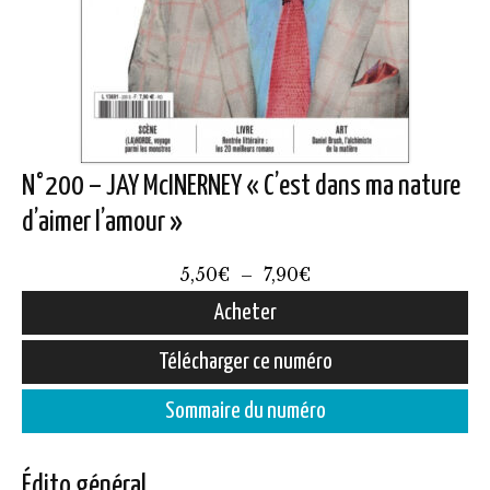
N°200 – JAY McINERNEY « C’est dans ma nature
d’aimer l’amour »
Plage
5,50
€
–
7,90
€
de
Acheter
prix :
Ce
Télécharger ce numéro
5,50€
produit
à
Sommaire du numéro
a
7,90€
plusieurs
Édito général
variations.