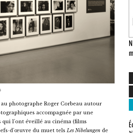
N
m
C
́
p
 au photographe Roger Corbeau autour
a
hotographiques accompagnée par une
p
ui l’ont éveillé au cinéma (films
É
v
efs-d’œuvre du muet tels
Les Nibelungen
de
N