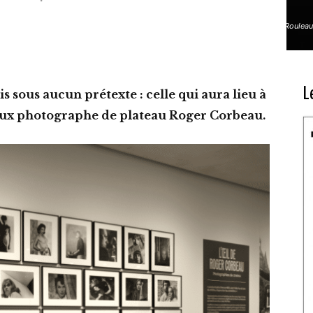
Mylène Demongeot, Les Sorcières de Salem (Raymond Roulea
L
 sous aucun prétexte : celle qui aura lieu à
eux photographe de plateau Roger Corbeau.