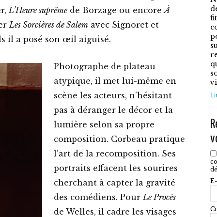
L
d
r,
L’Heure suprême
de Borzage ou encore
À
o
f
ier
Les Sorcières de Salem
avec Signoret et
c
p
p
 il a posé son œil aiguisé.
ê
su
r
c
q
Photographe de plateau
s
s
atypique, il met lui-même en
vi
l
scène les acteurs, n’hésitant
Li
p
pas à déranger le décor et la
d
R
lumière selon sa propre
p
v
composition. Corbeau pratique
l’art de la recomposition. Ses
co
portraits effacent les sourires
dé
E-
cherchant à capter la gravité
des comédiens. Pour
Le Procès
Co
de Welles, il cadre les visages