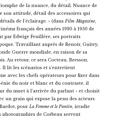
e triomphe de la nuance, du détail. Nuance de
de son attitude, détail des accessoires qui
étails de l’éclairage. » (dans
Film-Magazine
,
le cinéma français des années 1930 à 1950 de
 par Edwige Feuillère, ses portraits
que. Travaillant auprès de Renoir, Guitry,
econde Guerre mondiale, en raison de sa
uis. Au retour, ce sera Cocteau, Bresson,
Il lit les scénarios et s’entretient
e avec les chefs opérateurs pour fixer dans
énie du noir et blanc et du contraste, il
r du muet à l’arrivée du parlant » et choisit
ec un grain qui expose la peau des acteurs
e Bardot, pour
La Femme et le Pantin
, irradie
es photographies de Corbeau servent