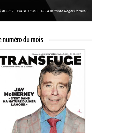
u) © 1957 – PATHE FILMS – DEFA © Photo Roger Corbeau
e numéro du mois