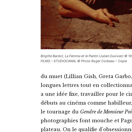
Brigitte Bardot, La Femme et le Pantin (Julien Duvivier) © 
FILMS – STUDIOCANAL © Photo Roger Corbeau – Copie
du muet (Lillian Gish, Greta Garbo,
longues lettres tout en collectionn
a une idée fixe, travailler pour le ci
débuts au cinéma comme habilleur, 
le tournage du
Gendre de Monsieur Poi
photographies font mouche et Pa
plateau. On le qualifie d’obsessionne