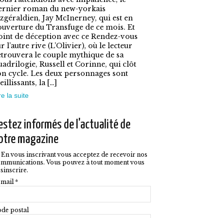
es
ernier roman du new-yorkais
ptions
itzgéraldien, Jay McInerney, qui est en
ouverture du Transfuge de ce mois. Et
euvent
oint de déception avec ce Rendez-vous
tre
r l’autre rive (L’Olivier), où le lecteur
etrouvera le couple mythique de sa
hoisies
uadrilogie, Russell et Corinne, qui clôt
on cycle. Les deux personnages sont
ur
eillissants, la […]
a
re la suite
age
u
estez informés de l'actualité de
roduit
otre magazine
En vous inscrivant vous acceptez de recevoir nos
mmunications. Vous pouvez à tout moment vous
sinscrire.
mail *
de postal