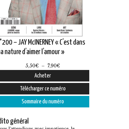
°200 – JAY McINERNEY « C’est dans
a nature d’aimer l’amour »
Plage
5,50
€
–
7,90
€
de
Acheter
prix :
e
Télécharger ce numéro
5,50€
roduit
à
Sommaire du numéro
7,90€
lusieurs
dito général
ariations.
ous l’attendions avec impatience, le