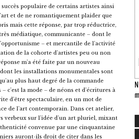
 succès populaire de certains artistes ainsi
l’art et de ne romantiquement plaider que
ris mais cette réponse, par trop réductrice,
très médiatique, communicante – dont le
 l’opportunisme – et mercantile de l’activité
nation de la cohorte d’artistes peu ou non
réponse m’a été faite par un nouveau
 dont les installations monumentales sont
jusqu’au plus haut degré de la commande
N
es – c’est la mode – de néons et d’écritures à
m
rite d’être spectaculaire, en un mot de
ce de l’art contemporain. Dans cet atelier,
rs verbeux sur l’idée d’un art pluriel, mixant
authenticité convenue par une cinquantaine
C
iers auront-ils droit de citer dans les