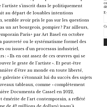
co
l’artiste s’inscrit dans le politiquement
dé
ait au départ de louables intentions
E-
on, semble avoir pris le pas sur les questions
Co
as un art bourgeois, pompier ? Par ailleurs,
temporain Paris+ par Art Basel en octobre
la pauvreté ou le systématisme formel des
ées ou issues d’un processus industriel,
s : « Ils en ont assez de ces œuvres qui se
uver le geste de l’artiste ». Et peut-être
anière d’être au monde en toute liberté,
galeriste s’étonnait lui du succès des sujets
ouveaux tableaux, comme « complètement
rnière Documenta de Cassel en 2022,
 émérite de l’art contemporain, a reflété
e de 42 millions de dollars) jusqu’à