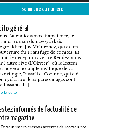
roduit
à
Sommaire du numéro
7,90€
lusieurs
dito général
ariations.
ous l’attendions avec impatience, le
es
ernier roman du new-yorkais
ptions
itzgéraldien, Jay McInerney, qui est en
ouverture du Transfuge de ce mois. Et
euvent
oint de déception avec ce Rendez-vous
tre
r l’autre rive (L’Olivier), où le lecteur
etrouvera le couple mythique de sa
hoisies
uadrilogie, Russell et Corinne, qui clôt
on cycle. Les deux personnages sont
ur
eillissants, la […]
a
re la suite
age
u
estez informés de l'actualité de
roduit
otre magazine
En vous inscrivant vous acceptez de recevoir nos