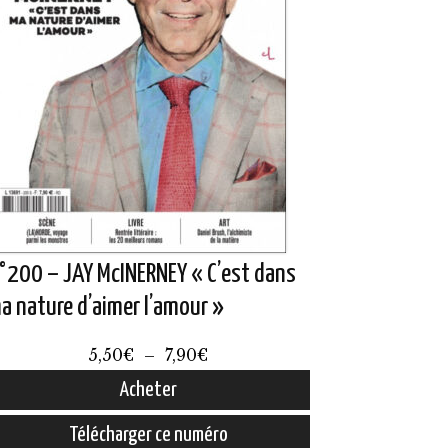
°200 – JAY McINERNEY « C’est dans
a nature d’aimer l’amour »
Plage
5,50
€
–
7,90
€
de
Acheter
prix :
e
Télécharger ce numéro
5,50€