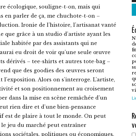
p
aire écologique, souligne-t-on, mais qui
a
pas en parler de ça, me chuchote-t-on –
p
ction. Ironie de l’histoire, l’artisanat vanté
É
v
ble que grâce à un studio d’artiste ayant les
N
L
ale habitée par des assistants qui ne
d
o
f
’aurai eu droit de voir qu’une seule œuvre
c
p
ts dérivés – tee-shirts et autres tote-bag –
p
ê
su
prend que des goodies des œuvres seront
r
c
q
’exposition. Alors on s’interroge. L’artiste,
s
s
tivité et son positionnement au croisement
vi
l
mber dans la mise en scène remâchée d’un
Li
p
eut rien dire et d’une bien-pensance
d
R
if est de plaire à tout le monde. On peut
p
v
 le jeu du marché peut entraîner
tions sociétales, politiques ou économiques.