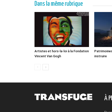
Dans la même rubrique
Artistes et hors-la-loi à la Fondation
Patrimoines
Vincent Van Gogh
instruire
À P