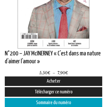
N°200 – JAY McINERNEY « C’est dans ma nature
d’aimer l’amour »
Plage
5,50
€
–
7,90
€
de
Acheter
prix :
Ce
Télécharger ce numéro
5,50€
produit
à
Sommaire du numéro
a