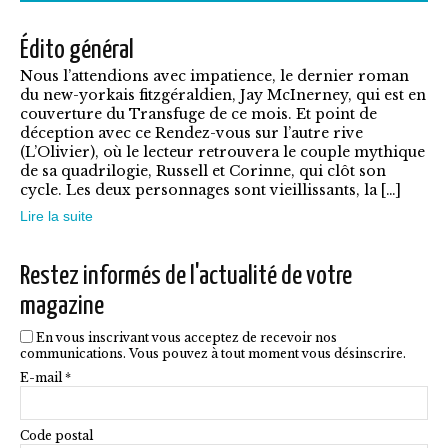
7,90€
plusieurs
Édito général
variations.
Nous l’attendions avec impatience, le dernier roman
Les
du new-yorkais fitzgéraldien, Jay McInerney, qui est en
options
couverture du Transfuge de ce mois. Et point de
déception avec ce Rendez-vous sur l’autre rive
peuvent
(L’Olivier), où le lecteur retrouvera le couple mythique
être
de sa quadrilogie, Russell et Corinne, qui clôt son
cycle. Les deux personnages sont vieillissants, la […]
choisies
Lire la suite
sur
la
Restez informés de l'actualité de votre
page
magazine
du
En vous inscrivant vous acceptez de recevoir nos
produit
communications. Vous pouvez à tout moment vous désinscrire.
E-mail *
Code postal