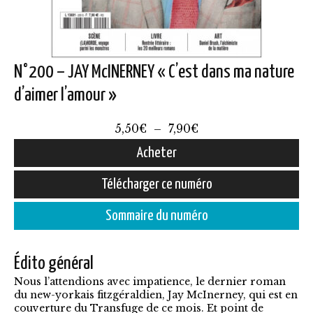
N°200 – JAY McINERNEY « C’est dans ma nature
d’aimer l’amour »
Plage
5,50
€
–
7,90
€
de
Acheter
prix :
Ce
Télécharger ce numéro
5,50€
produit
à
Sommaire du numéro
a
7,90€
plusieurs
Édito général
variations.
Nous l’attendions avec impatience, le dernier roman
Les
du new-yorkais fitzgéraldien, Jay McInerney, qui est en
options
couverture du Transfuge de ce mois. Et point de