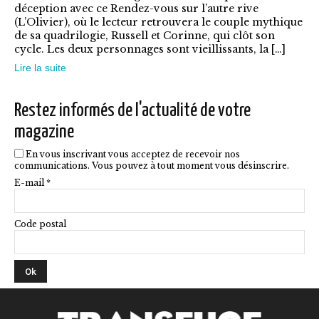
déception avec ce Rendez-vous sur l’autre rive
peuvent
(L’Olivier), où le lecteur retrouvera le couple mythique
être
de sa quadrilogie, Russell et Corinne, qui clôt son
cycle. Les deux personnages sont vieillissants, la […]
choisies
Lire la suite
sur
la
Restez informés de l'actualité de votre
page
magazine
du
En vous inscrivant vous acceptez de recevoir nos
produit
communications. Vous pouvez à tout moment vous désinscrire.
E-mail *
Code postal