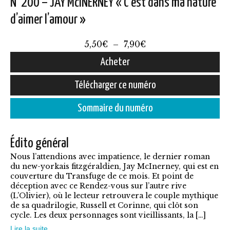
N°200 – JAY McINERNEY « C’est dans ma nature
d’aimer l’amour »
Plage
5,50
€
–
7,90
€
de
Acheter
prix :
Ce
Télécharger ce numéro
5,50€
produit
à
Sommaire du numéro
a
7,90€
plusieurs
Édito général
variations.
Nous l’attendions avec impatience, le dernier roman
Les
du new-yorkais fitzgéraldien, Jay McInerney, qui est en
options
couverture du Transfuge de ce mois. Et point de
déception avec ce Rendez-vous sur l’autre rive
peuvent
(L’Olivier), où le lecteur retrouvera le couple mythique
être
de sa quadrilogie, Russell et Corinne, qui clôt son
cycle. Les deux personnages sont vieillissants, la […]
choisies
Lire la suite