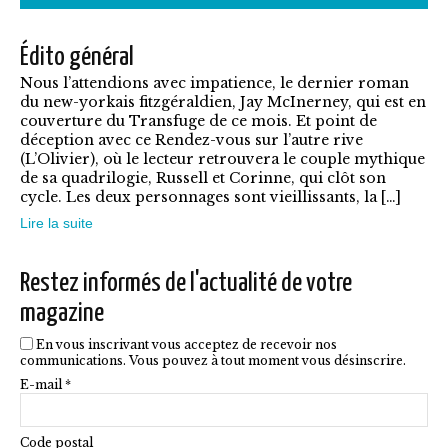
7,90€
plusieurs
Édito général
variations.
Nous l’attendions avec impatience, le dernier roman
Les
du new-yorkais fitzgéraldien, Jay McInerney, qui est en
options
couverture du Transfuge de ce mois. Et point de
déception avec ce Rendez-vous sur l’autre rive
peuvent
(L’Olivier), où le lecteur retrouvera le couple mythique
être
de sa quadrilogie, Russell et Corinne, qui clôt son
cycle. Les deux personnages sont vieillissants, la […]
choisies
Lire la suite
sur
la
Restez informés de l'actualité de votre
page
magazine
du
En vous inscrivant vous acceptez de recevoir nos
produit
communications. Vous pouvez à tout moment vous désinscrire.
E-mail *
Code postal