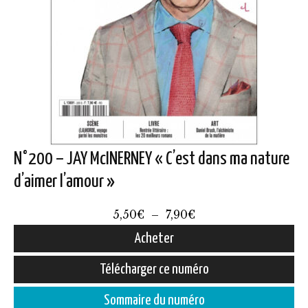
N°200 – JAY McINERNEY « C’est dans ma nature
d’aimer l’amour »
Plage
5,50
€
–
7,90
€
de
Acheter
prix :
Ce
Télécharger ce numéro
5,50€
produit
à
Sommaire du numéro
a