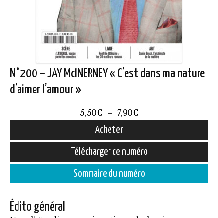
N°200 – JAY McINERNEY « C’est dans ma nature
d’aimer l’amour »
Plage
5,50
€
–
7,90
€
de
Acheter
prix :
Ce
Télécharger ce numéro
5,50€
produit
à
Sommaire du numéro
a
7,90€
plusieurs
Édito général
variations.