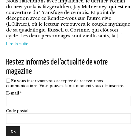
Nous l’attendions avec impatience, le dernier roman
Les
du new-yorkais fitzgéraldien, Jay McInerney, qui est en
options
couverture du Transfuge de ce mois. Et point de
déception avec ce Rendez-vous sur l’autre rive
peuvent
(L’Olivier), où le lecteur retrouvera le couple mythique
être
de sa quadrilogie, Russell et Corinne, qui clôt son
cycle. Les deux personnages sont vieillissants, la […]
choisies
Lire la suite
sur
la
Restez informés de l'actualité de votre
page
magazine
du
En vous inscrivant vous acceptez de recevoir nos
produit
communications. Vous pouvez à tout moment vous désinscrire.
E-mail *
Code postal