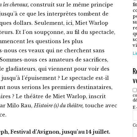
o
n les chevaux,
construit sur le même principe
f
c
p
, jusqu’à ce que les interprètes tombent de
p
ê
su
lques dollars. Seulement, ici, Miet Warlop
r
c
eurs. Et l’on soupçonne, au fil du spectacle,
q
s
s
mencent les questions les plus
vi
l
s-nous ces veaux qui ne cherchent sans
Li
p
 Sommes-nous ces amateurs de sacrifices,
d
de gladiateurs, qui viennent pour voir des
R
p
usqu’à l’épuisement ? Le spectacle est-il
v
ont nous serions les premiers destinataires,
co
ires ? Le théâtre de Miet Warlop, inscrit
dé
par Milo Rau,
Histoire (s) du théâtre,
touche avec
E-
ice.
Co
h, Festival d’Avignon, jusqu’au 14 juillet.