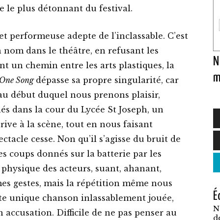
 le plus détonnant du festival.
t performeuse adepte de l’inclassable. C’est
un nom dans le théâtre, en refusant les
N
nt un chemin entre les arts plastiques, la
m
One Song
dépasse sa propre singularité, car
 au début duquel nous prenons plaisir,
és dans la cour du Lycée St Joseph, un
rive à la scène, tout en nous faisant
C
tacle cesse. Non qu’il s’agisse du bruit de
p
es coups donnés sur la batterie par les
a
 physique des acteurs, suant, ahanant,
p
es gestes, mais la répétition même nous
É
v
te unique chanson inlassablement jouée,
N
L
 accusation. Difficile de ne pas penser au
d