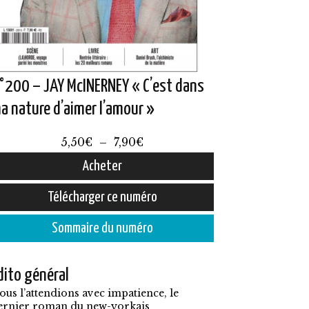
°200 – JAY McINERNEY « C’est dans
a nature d’aimer l’amour »
Plage
5,50
€
–
7,90
€
de
Acheter
prix :
e
Télécharger ce numéro
5,50€
roduit
à
Sommaire du numéro
7,90€
lusieurs
dito général
ariations.
ous l’attendions avec impatience, le
es
ernier roman du new-yorkais