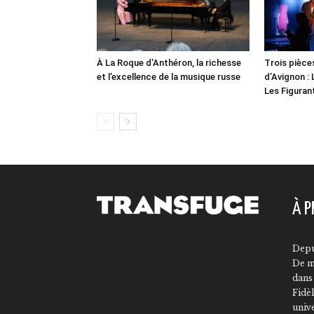
À La Roque d’Anthéron, la richesse
Trois pièces
et l’excellence de la musique russe
d’Avignon : 
Les Figuran
À P
Depu
De m
dans 
Fidèl
univ