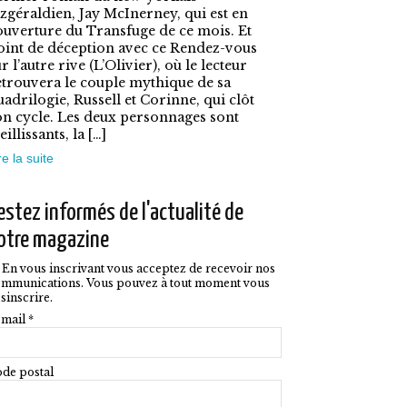
ptions
itzgéraldien, Jay McInerney, qui est en
ouverture du Transfuge de ce mois. Et
euvent
oint de déception avec ce Rendez-vous
tre
r l’autre rive (L’Olivier), où le lecteur
etrouvera le couple mythique de sa
hoisies
uadrilogie, Russell et Corinne, qui clôt
on cycle. Les deux personnages sont
ur
eillissants, la […]
a
re la suite
age
u
estez informés de l'actualité de
roduit
otre magazine
En vous inscrivant vous acceptez de recevoir nos
mmunications. Vous pouvez à tout moment vous
sinscrire.
mail *
de postal